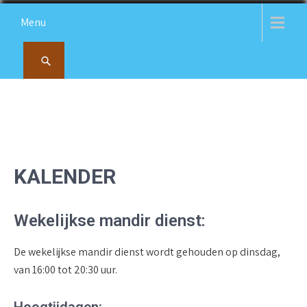
Skip
Menu
to
content
KRISHNA MANDIR DEN HAAG
"Een spiritueel thuis voor de Hindoe-gemeenschap, waar
religie, cultuur en saamhorigheid samenkomen – Welkom
bij Shri Radha Krishna Mandir in de Schilderswijk."
KALENDER
Wekelijkse mandir dienst:
De wekelijkse mandir dienst wordt gehouden op dinsdag,
van 16:00 tot 20:30 uur.