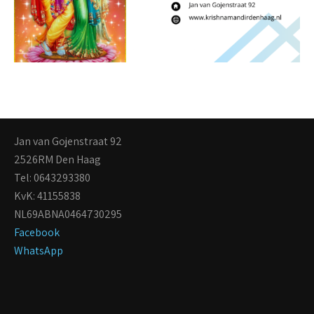
Jan van Gojenstraat 92
2526RM Den Haag
Tel: 0643293380
KvK: 41155838
NL69ABNA0464730295
Facebook
WhatsApp