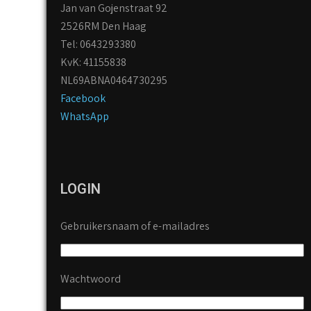
Jan van Gojenstraat 92
2526RM Den Haag
Tel: 0643293380
KvK: 41155838
NL69ABNA0464730295
Facebook
WhatsApp
LOGIN
Gebruikersnaam of e-mailadres
Wachtwoord