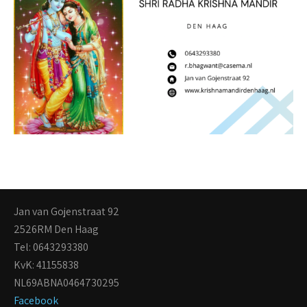
Jan van Gojenstraat 92
2526RM Den Haag
Tel: 0643293380
KvK: 41155838
NL69ABNA0464730295
Facebook